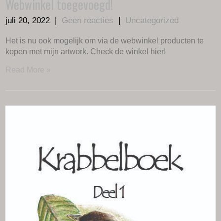
Webwinkel toegevoegd!
juli 20, 2022
|
Geen reacties
|
Uncategorized
Het is nu ook mogelijk om via de webwinkel producten te
kopen met mijn artwork. Check de winkel hier!
Read More »