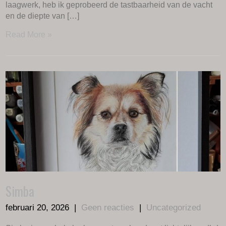
laagwerk, heb ik geprobeerd de tastbaarheid van de vacht
en de diepte van […]
Read More »
Simba
februari 20, 2026
|
Geen reacties
|
Uncategorized