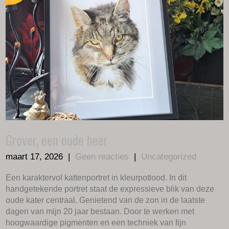
Grover, een oude heer
maart 17, 2026
|
Geen reacties
|
Uncategorized
Een karaktervol kattenportret in kleurpotlood. In dit
handgetekende portret staat de expressieve blik van deze
oude kater centraal. Genietend van de zon in de laatste
dagen van mijn 20 jaar bestaan. Door te werken met
hoogwaardige pigmenten en een techniek van fijn