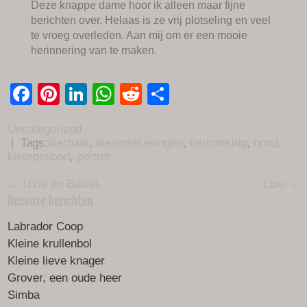
Deze knappe dame hoor ik alleen maar fijne
berichten over. Helaas is ze vrij plotseling en veel
te vroeg overleden. Aan mij om er een mooie
herinnering van te maken.
Facebook
Pinterest
LinkedIn
WhatsApp
Reddit
Delen
Uncategorized
| Tags:
dierbaar
,
dierentekeningen
,
herinnering
,
hond
,
kleurpotlood
,
portret
Post
←
Izzie en Basiel.
Loxi
→
Recente berichten
navigation
Labrador Coop
Kleine krullenbol
Kleine lieve knager
Grover, een oude heer
Simba