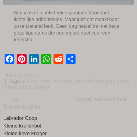
Simba is een hele leuke spontane hond met
lichtelijke adhd trekjes. Maar juist dat maakt haar
zo ontzettend leuk. Geen dag hetzelfde met deze
gezellige dame die een moord doet voor een
tennisbal.
Facebook
Pinterest
LinkedIn
WhatsApp
Reddit
Delen
Uncategorized
| Tags:
actieve hond
,
dierbaar
,
dierentekeningen
,
hond
,
kleurpotlood
,
portret
Post
←
Loxi
Grover, een oude heer
→
Recente berichten
navigation
Labrador Coop
Kleine krullenbol
Kleine lieve knager