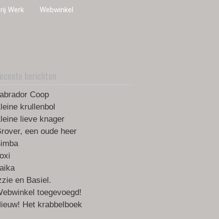
rij Werk
Webwinkel
ecente berichten
abrador Coop
leine krullenbol
leine lieve knager
rover, een oude heer
imba
oxi
aika
zzie en Basiel.
ebwinkel toegevoegd!
ieuw! Het krabbelboek