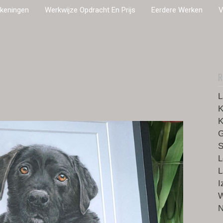
ekeningen
Werkwijze Opdracht En Prijs
Eerdere Werken
V
R
L
K
K
G
S
L
L
I
W
N