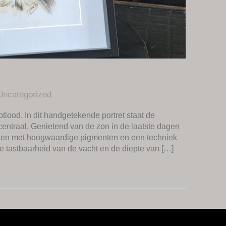
Uncategorized
otlood. In dit handgetekende portret staat de
centraal. Genietend van de zon in de laatste dagen
rken met hoogwaardige pigmenten en een techniek
de tastbaarheid van de vacht en de diepte van […]