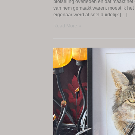
plotseling overleden en dat maakt het e
van hem gemaakt waren, moest ik het 
eigenaar werd al snel duidelijk […]
Read More »