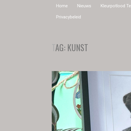
Home
Nieuws
Kleurpotlood T
Privacybeleid
TAG:
KUNST