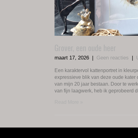
Grover, een oude heer
maart 17, 2026
|
Geen reacties
|
Een karaktervol kattenportret in kleurp
expressieve blik van deze oude kater 
van mijn 20 jaar bestaan. Door te we
van fijn laagwerk, heb ik geprobeerd 
Read More »