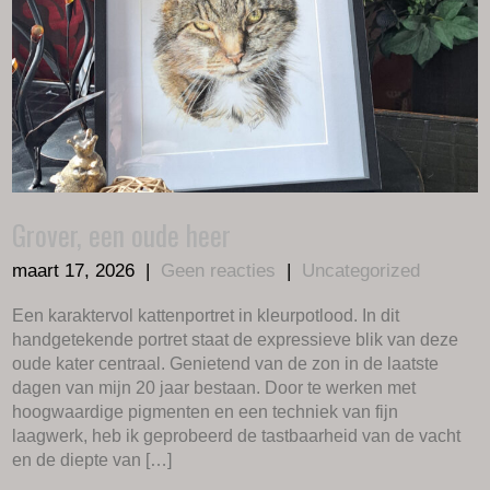
Grover, een oude heer
maart 17, 2026
|
Geen reacties
|
Uncategorized
Een karaktervol kattenportret in kleurpotlood. In dit
handgetekende portret staat de expressieve blik van deze
oude kater centraal. Genietend van de zon in de laatste
dagen van mijn 20 jaar bestaan. Door te werken met
hoogwaardige pigmenten en een techniek van fijn
laagwerk, heb ik geprobeerd de tastbaarheid van de vacht
en de diepte van […]