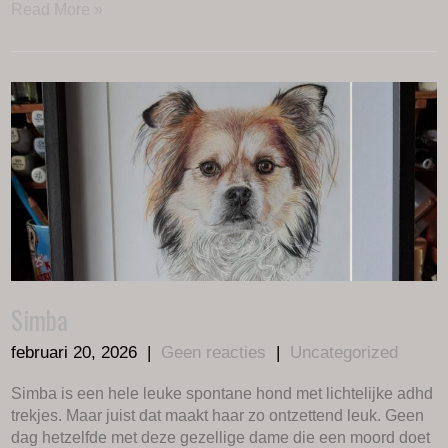
Read More »
Simba
februari 20, 2026
|
Geen reacties
|
Uncategorized
Simba is een hele leuke spontane hond met lichtelijke adhd
trekjes. Maar juist dat maakt haar zo ontzettend leuk. Geen
dag hetzelfde met deze gezellige dame die een moord doet